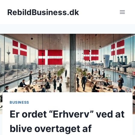
Fortsæt
RebildBusiness.dk
til
indhold
BUSINESS
Er ordet “Erhverv” ved at
blive overtaget af