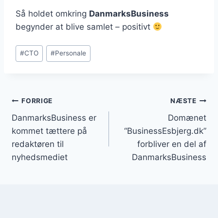
Så holdet omkring
DanmarksBusiness
begynder at blive samlet – positivt
Indlæg-
#
CTO
#
Personale
tags:
Indlægsnavigation
FORRIGE
NÆSTE
DanmarksBusiness er
Domænet
kommet tættere på
“BusinessEsbjerg.dk”
redaktøren til
forbliver en del af
nyhedsmediet
DanmarksBusiness