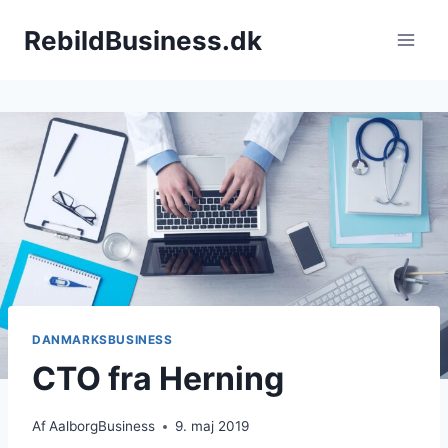
Fortsæt
RebildBusiness.dk
til
indhold
DANMARKSBUSINESS
CTO fra Herning
Af
AalborgBusiness
9. maj 2019